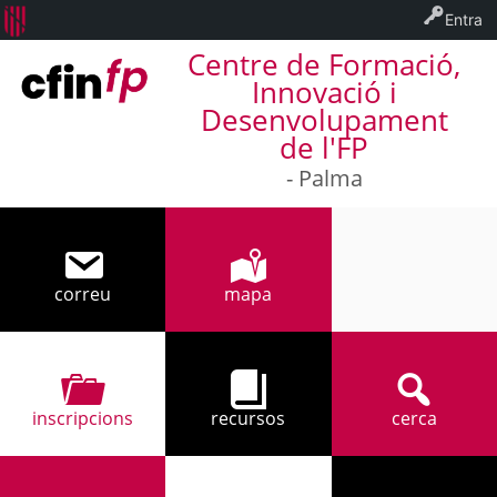
Entra
Centre de Formació,
Innovació i
Desenvolupament
de l'FP
- Palma
correu
mapa
971 32 94 17
inscripcions
recursos
cerca