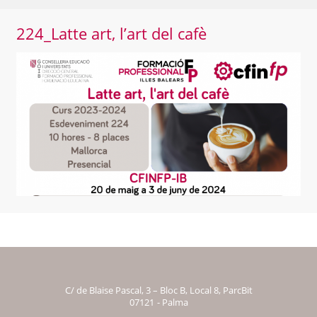
224_Latte art, l’art del cafè
C/ de Blaise Pascal, 3 – Bloc B, Local 8, ParcBit
07121
- Palma