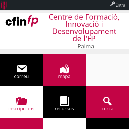
Entra
Centre de Formació,
Innovació i
Desenvolupament
de l'FP
- Palma
correu
mapa
971 32 94 17
inscripcions
recursos
cerca