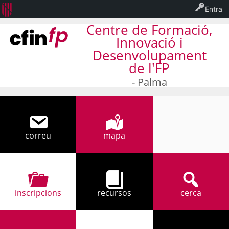
Entra
Centre de Formació,
Innovació i
Desenvolupament
de l'FP
- Palma
correu
mapa
971 32 94 17
inscripcions
recursos
cerca