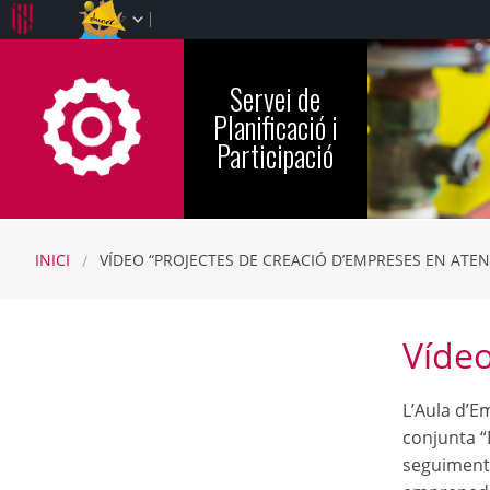
Servei de
CFINFP-IB
Planificació i
Participació
INICI
VÍDEO “PROJECTES DE CREACIÓ D’EMPRESES EN ATEN
Vídeo
L’Aula d’E
conjunta “
seguiment 