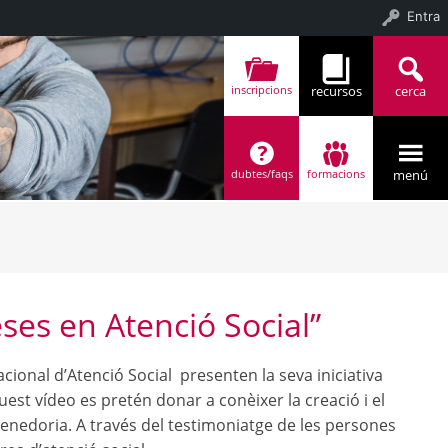
Entra
recursos
cerca
inscripcions
menú
dubtes/faqs
formacions
4 (8)
ses en Atenció Social”
cional d’Atenció Social presenten la seva iniciativa
est vídeo es pretén donar a conèixer la creació i el
renedoria. A través del testimoniatge de les persones