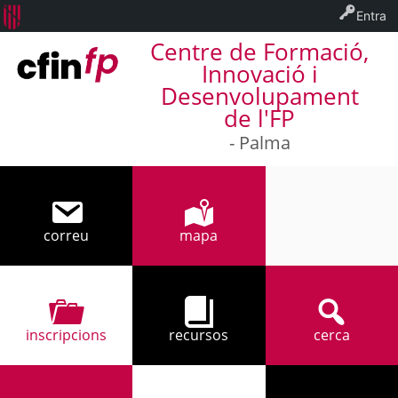
Entra
Centre de Formació,
Innovació i
Desenvolupament
de l'FP
- Palma
correu
mapa
971 32 94 17
inscripcions
recursos
cerca