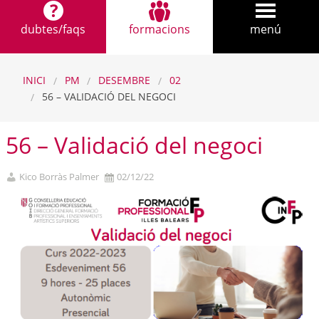
dubtes/faqs
formacions
menú
INICI
PM
DESEMBRE
02
56 – VALIDACIÓ DEL NEGOCI
56 – Validació del negoci
Kico Borràs Palmer
02/12/22