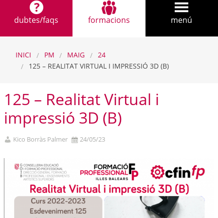
dubtes/faqs
formacions
menú
INICI
PM
MAIG
24
125 – REALITAT VIRTUAL I IMPRESSIÓ 3D (B)
125 – Realitat Virtual i
impressió 3D (B)
Kico Borràs Palmer
24/05/23