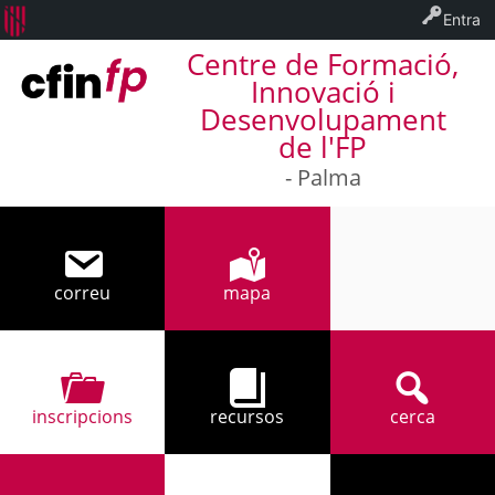
Entra
Centre de Formació,
Innovació i
Desenvolupament
de l'FP
- Palma
correu
mapa
971 32 94 17
inscripcions
recursos
cerca