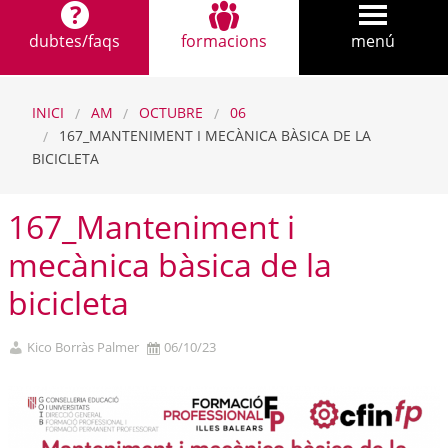
dubtes/faqs
formacions
menú
INICI
AM
OCTUBRE
06
167_MANTENIMENT I MECÀNICA BÀSICA DE LA
BICICLETA
167_Manteniment i
mecànica bàsica de la
bicicleta
Kico Borràs Palmer
06/10/23