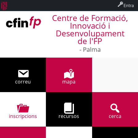
Entra
Centre de Formació,
Innovació i
Desenvolupament
de l'FP
- Palma
correu
mapa
971 32 94 17
inscripcions
recursos
cerca