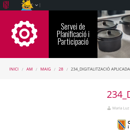
Servei de
CFINFP-IB
Planificació i
Participació
INICI
AM
MAIG
28
234_DIGITALITZACIÓ APLICA
234_D
Maria Luz 