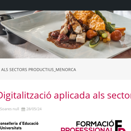
DA ALS SECTORS PRODUCTIUS_MENORCA
HOT3
igitalització aplicada als sec
Soares null
28/05/24