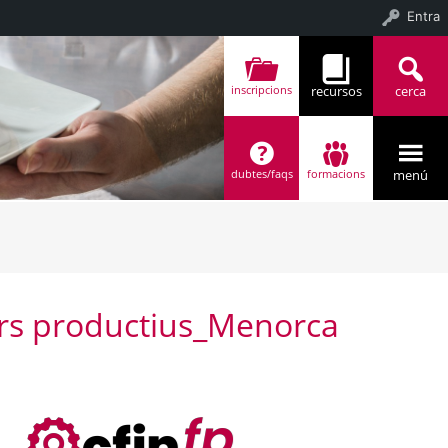
Entra
recursos
cerca
inscripcions
menú
dubtes/faqs
formacions
tors productius_Menorca