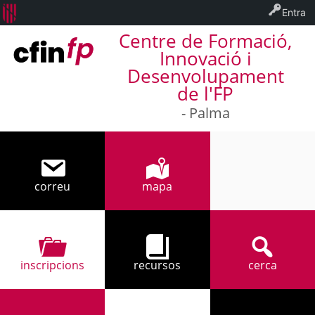
Entra
Centre de Formació,
Innovació i
Desenvolupament
de l'FP
- Palma
correu
mapa
971 32 94 17
inscripcions
recursos
cerca