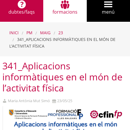
dubtes/faqs
formacions
menú
INICI
PM
MAIG
23
341_APLICACIONS INFORMÀTIQUES EN EL MÓN DE
L’ACTIVITAT FÍSICA
341_Aplicacions
informàtiques en el món de
l’activitat física
Maria Antònia Mut Simó
23/05/25